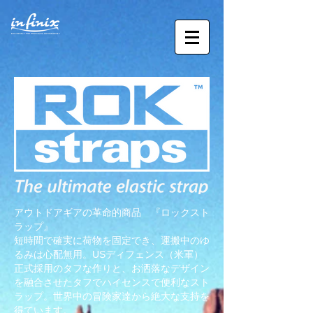
アウトドアギアの革命的商品 『ロックスト
ラップ』
短時間で確実に荷物を固定でき、運搬中のゆ
るみは心配無用。
USディフェンス（米軍）
正式採用のタフな作りと、お洒落な
デザイン
を融合させたタフでハイセンスで便利なスト
ラップ。
世界中の冒険家達から絶大な支持を
得ています。