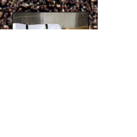
AUTO roop
cycling